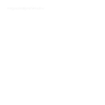
Тел. +7 (8552) 36-59-39
megasale@profsklad.ru