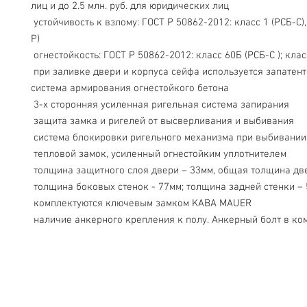
лиц и до 2.5 млн. руб. для юридических лиц
 устойчивость к взлому: ГОСТ Р 50862-2012: класс 1 (РСБ-С), класс 2( ГОСТ 
Р)
 огнестойкость: ГОСТ Р 50862-2012: класс 60Б (РСБ-С ); клас
 при заливке двери и корпуса сейфа используется запатентованная 
система армирования огнестойкого бетона
 3-х сторонняя усиленная ригельная система запирания
 защита замка и ригелей от высверливания и выбивания
 система блокировки ригельного механизма при выбивании
 тепловой замок, усиленный огнестойким уплотнителем
 толщина защитного слоя двери – 33мм, общая толщина дв
 толщина боковых стенок - 77мм; толщина задней стенки –
 комплектуются ключевым замком KABA MAUER
 наличие анкерного крепления к полу. Анкерный болт в ко