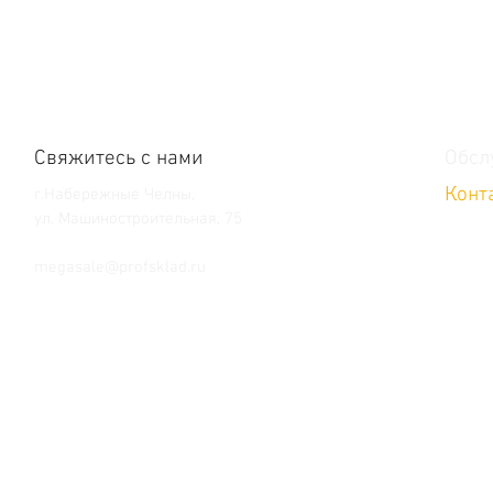
Свяжитесь с нами
Обсл
Конт
г.Набережные Челны,
ул. Машиностроительная, 75
Тел. +7 (8552) 36-59-39
megasale@profsklad.ru