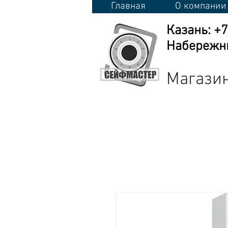
Главная
О компании
Казань: +
Набережны
Магазин
Сейфы
Стеллажи
Металличес