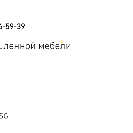
6-59-39
шленной мебели
е
Складская техника
Прочее
/SG