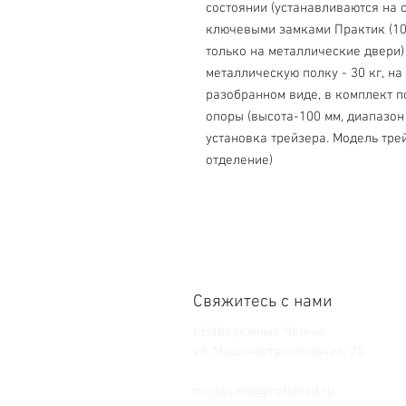
состоянии (устанавливаются на 
ключевыми замками Практик (100
только на металлические двери)
металлическую полку - 30 кг, на
разобранном виде, в комплект п
опоры (высота-100 мм, диапазон 
установка трейзера. Модель трей
отделение)
Свяжитесь с нами
г.Набережные Челны,
ул. Машиностроительная, 75
Тел. +7 (8552) 36-59-39
megasale@profsklad.ru