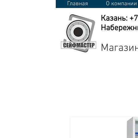
Главная
О компании
Казань: +
Набережны
Магазин
Сейфы
Стеллажи
Металличес