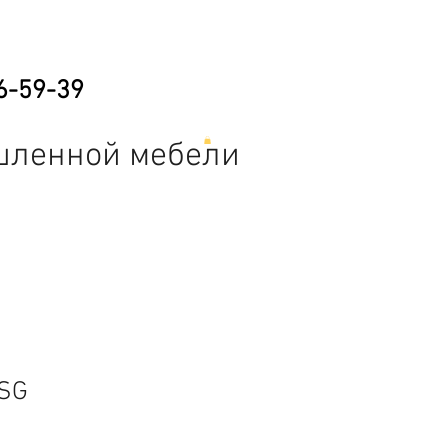
6-59-39
шленной мебели
е
Складская техника
Прочее
/SG