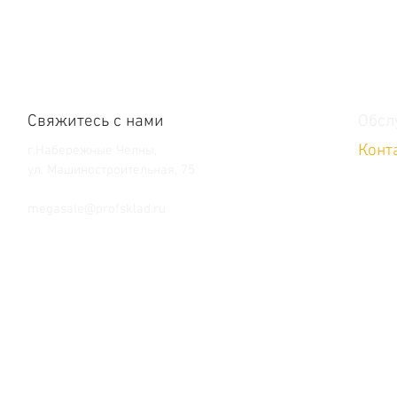
Свяжитесь с нами
Обсл
Конт
г.Набережные Челны,
ул. Машиностроительная, 75
Тел. +7 (8552) 36-59-39
megasale@profsklad.ru