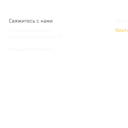
Свяжитесь с нами
Обсл
Конт
г.Набережные Челны,
ул. Машиностроительная, 75
Тел. +7 (8552) 36-59-39
megasale@profsklad.ru