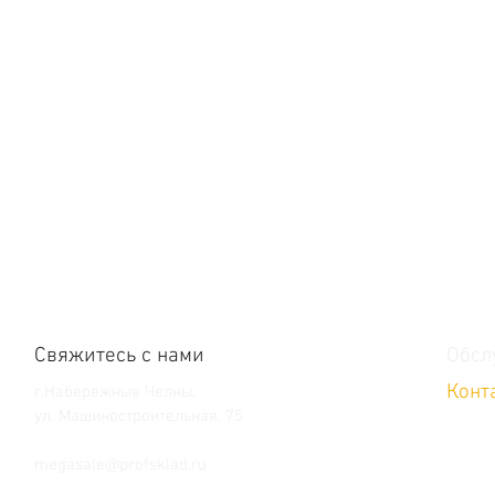
Свяжитесь с нами
Обсл
Конт
г.Набережные Челны,
ул. Машиностроительная, 75
Тел. +7 (8552) 36-59-39
megasale@profsklad.ru