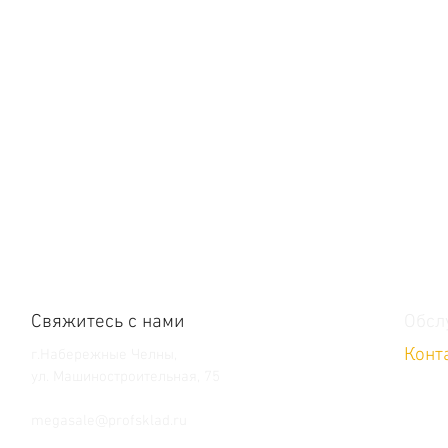
Свяжитесь с нами
Обсл
Конт
г.Набережные Челны,
ул. Машиностроительная, 75
Тел. +7 (8552) 36-59-39
megasale@profsklad.ru