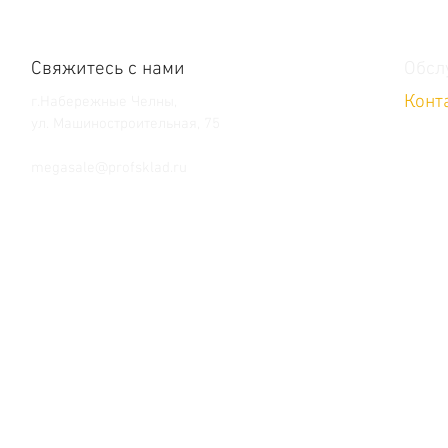
Свяжитесь с нами
Обсл
Конт
г.Набережные Челны,
ул. Машиностроительная, 75
Тел. +7 (8552) 36-59-39
megasale@profsklad.ru