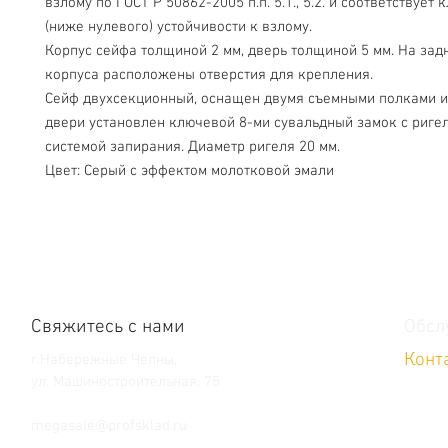
взлому по ГОСТ Р 50862-2005 п.п. 5.1., 5.2. и соответствует к
(ниже нулевого) устойчивости к взлому.

Корпус сейфа толщиной 2 мм, дверь толщиной 5 мм. На задн
корпуса расположены отверстия для крепления.

Сейф двухсекционный, оснащен двумя съемными полками и 
двери установлен ключевой 8-ми сувальдный замок с ригел
системой запирания. Диаметр ригеля 20 мм.

Цвет: Серый с эффектом молотковой эмали
Свяжитесь с нами
Обсл
Конт
г.Набережные Челны,
ул. Машиностроительная, 75
Тел. +7 (8552) 36-59-39
megasale@profsklad.ru