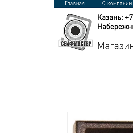
Главная
О компании
Казань: +
Набережны
Магазин
Сейфы
Стеллажи
Металличес