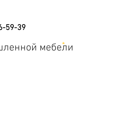
6-59-39
шленной мебели
е
Складская техника
Прочее