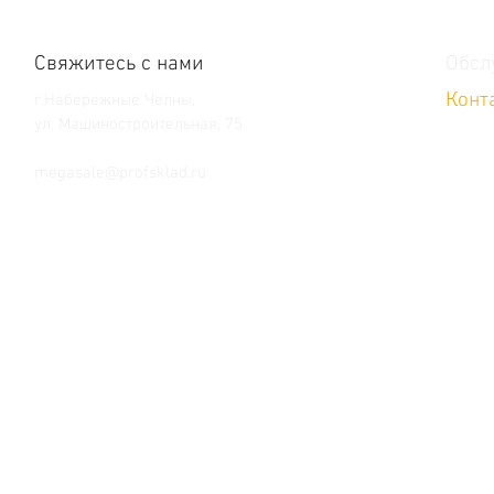
Свяжитесь с нами
Обсл
Конт
г.Набережные Челны,
ул. Машиностроительная, 75
Тел. +7 (8552) 36-59-39
megasale@profsklad.ru