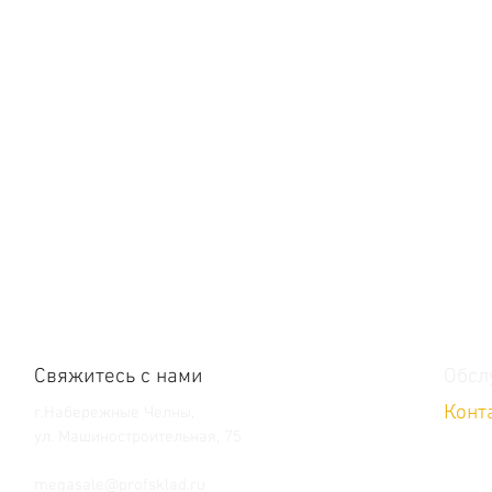
Свяжитесь с нами
Обсл
Конт
г.Набережные Челны,
ул. Машиностроительная, 75
Тел. +7 (8552) 36-59-39
megasale@profsklad.ru