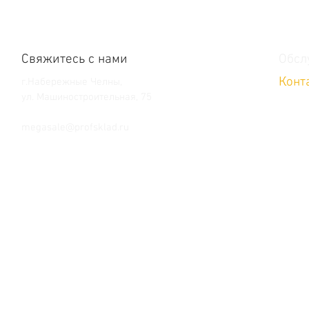
Свяжитесь с нами
Обсл
Конт
г.Набережные Челны,
ул. Машиностроительная, 75
Тел. +7 (8552) 36-59-39
megasale@profsklad.ru