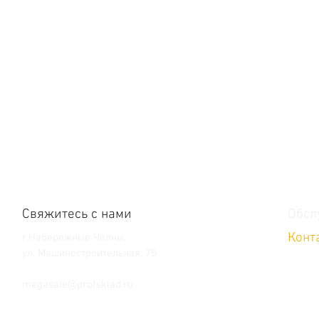
Свяжитесь с нами
Обсл
Конт
г.Набережные Челны,
ул. Машиностроительная, 75
Тел. +7 (8552) 36-59-39
megasale@profsklad.ru