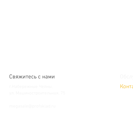
Свяжитесь с нами
Обсл
Конт
г.Набережные Челны,
ул. Машиностроительная, 75
Тел. +7 (8552) 36-59-39
megasale@profsklad.ru