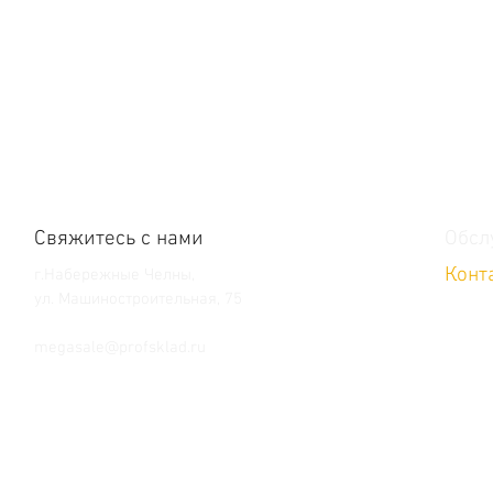
Свяжитесь с нами
Обсл
Конт
г.Набережные Челны,
ул. Машиностроительная, 75
Тел. +7 (8552) 36-59-39
megasale@profsklad.ru