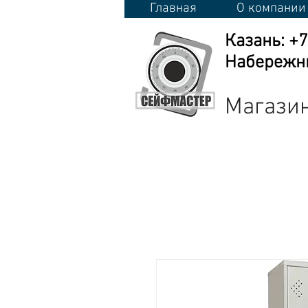
Главная
О компании
Казань: +
Набережны
Магазин
Сейфы
Стеллажи
Металличес