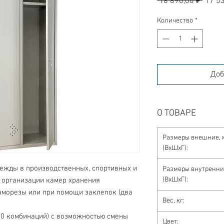
 18 890,00 ₽ 
17 53
цена
Количество
*
Доб
О ТОВАРЕ
Размеры внешние, 
(ВхШхГ):
ежды в производственных, спортивных и 
Размеры внутренни
(ВхШхГ):
я организации камер хранения
Вес, кг:
Цвет: