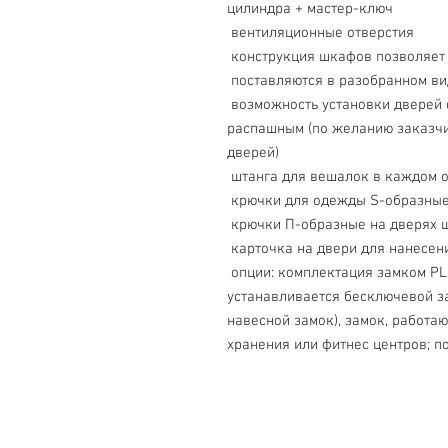
цилиндра + мастер-ключ
 вентиляционные отверстия
 конструкция шкафов позволяет
 поставляются в разобранном в
 возможность установки дверей с односторонним открыванием и с 
распашным (по желанию заказчи
дверей)
 штанга для вешалок в каждом 
 крючки для одежды S-образные
 крючки П-образные на дверях 
 карточка на двери для нанесе
 опции: комплектация замком PL (вместо ключевого замка 
устанавливается бесключевой за
навесной замок), замок, работаю
хранения или фитнес центров; п