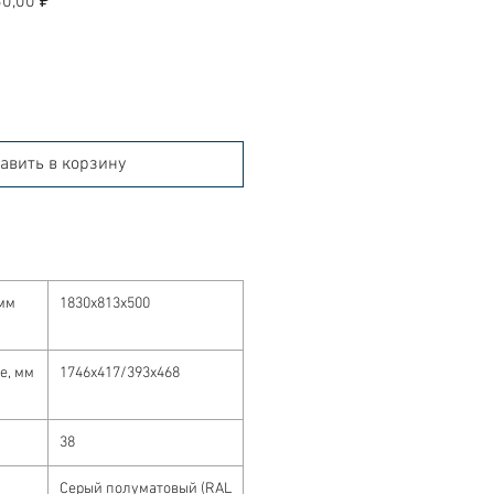
0,00 ₽
авить в корзину
мм
1830x813x500
е, мм
1746x417/393x468
38
Серый полуматовый (RAL