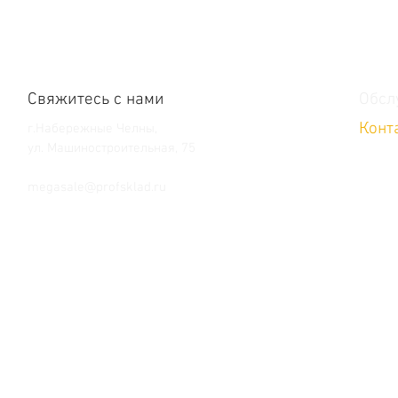
Свяжитесь с нами
Обсл
Конт
г.Набережные Челны,
ул. Машиностроительная, 75
Тел. +7 (8552) 36-59-39
megasale@profsklad.ru