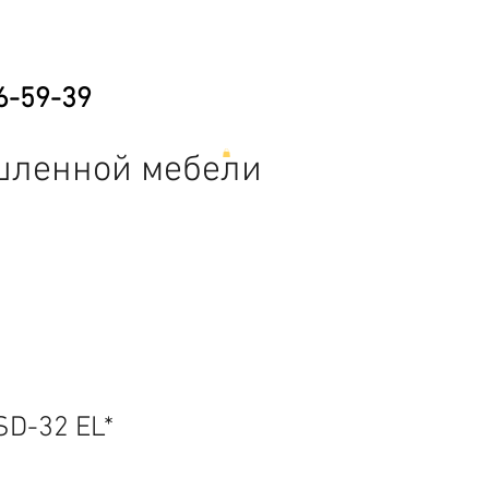
6-59-39
шленной мебели
е
Складская техника
Прочее
D-32 EL*