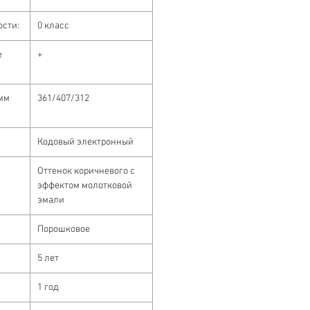
ости:
0 класс
е
+
 мм
361/407/312
Кодовый электронный
Оттенок коричневого с
эффектом молотковой
эмали
Порошковое
5 лет
1 год