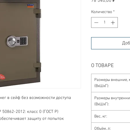
78 540,00 ₽
Количество
*
Доб
О ТОВАРЕ
Размеры внешние, 
(ВхШхГ):
ег в сейф без возможности доступа 
Размеры внутренни
(ВхШхГ):
Р 50862-2012: класс 0 (ГОСТ Р)
Вес, кг:
Объём, л: