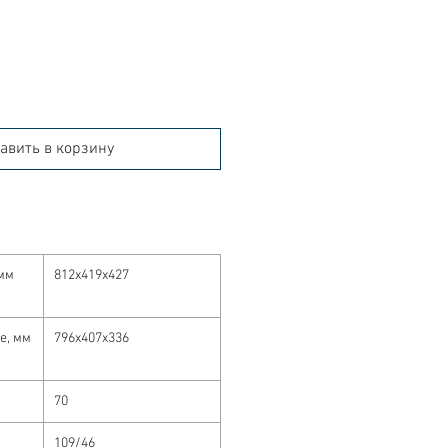
авить в корзину
мм
812x419x427
е, мм
796x407x336
70
109/46