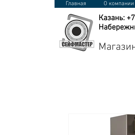
Главная
О компании
Казань: +
Набережны
Магазин
Сейфы
Стеллажи
Металличес